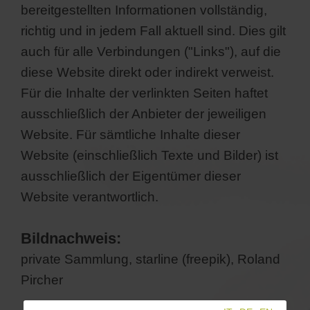
bereitgestellten Informationen vollständig,
richtig und in jedem Fall aktuell sind. Dies gilt
auch für alle Verbindungen ("Links"), auf die
diese Website direkt oder indirekt verweist.
Für die Inhalte der verlinkten Seiten haftet
ausschließlich der Anbieter der jeweiligen
Website. Für sämtliche Inhalte dieser
Website (einschließlich Texte und Bilder) ist
ausschließlich der Eigentümer dieser
Website verantwortlich.
Bildnachweis:
private Sammlung, starline (freepik), Roland
Pircher