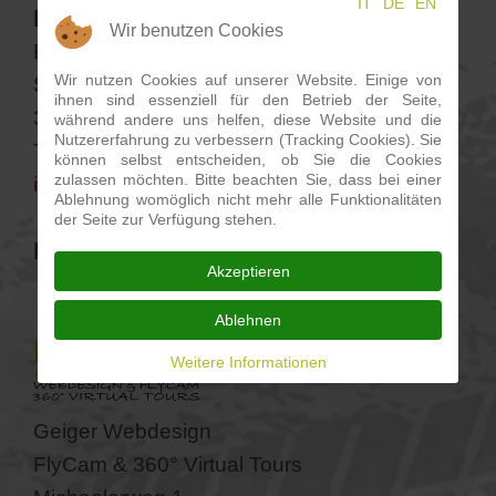
IT
DE
EN
Inhaber der Datenverarbeitung:
Wir benutzen Cookies
E-Bike Verleih Vöran
Wir nutzen Cookies auf unserer Website. Einige von
Seilbahnstraße 9
ihnen sind essenziell für den Betrieb der Seite,
39010 Vöran (BZ)
während andere uns helfen, diese Website und die
Nutzererfahrung zu verbessern (Tracking Cookies). Sie
Tel.
+39 333 3209762
können selbst entscheiden, ob Sie die Cookies
zulassen möchten. Bitte beachten Sie, dass bei einer
info@ebikevoeran.it
Ablehnung womöglich nicht mehr alle Funktionalitäten
der Seite zur Verfügung stehen.
Konzept, Programmierung & Design:
Akzeptieren
Ablehnen
Weitere Informationen
Geiger Webdesign
FlyCam & 360° Virtual Tours