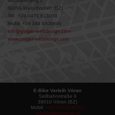
Michaelerweg 1
39056 Welschnofen (BZ)
Tel.: +39 0471 613003
Mobil: +39 348 5408845
info@geiger-webdesign.com
www.geiger-webdesign.com
E-Bike Verleih Vöran
Seilbahnstraße 9
39010 Vöran (BZ)
Mobil:
+39 333 3209762
info@ebikevoeran.it