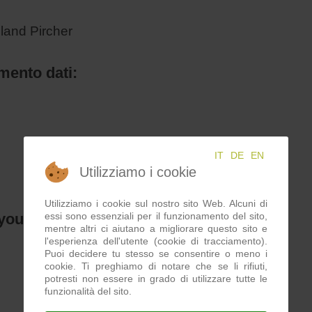
oland Pircher
amento dati:
IT
DE
EN
Utilizziamo i cookie
Utilizziamo i cookie sul nostro sito Web. Alcuni di
essi sono essenziali per il funzionamento del sito,
out grafico:
mentre altri ci aiutano a migliorare questo sito e
l'esperienza dell'utente (cookie di tracciamento).
Puoi decidere tu stesso se consentire o meno i
cookie. Ti preghiamo di notare che se li rifiuti,
potresti non essere in grado di utilizzare tutte le
funzionalità del sito.