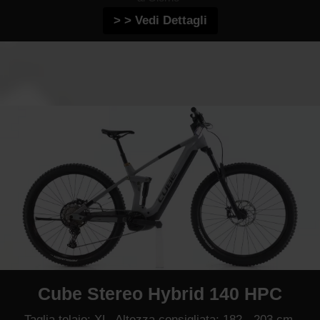
> > Vedi Dettagli
Cube Stereo Hybrid 140 HPC
Taglia telaio: XL, Altezza consigliata: 182 - 203 cm,