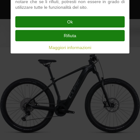
notare che se li rifiuti, potresti non essere in grado di
utilizzare tutte le funzionalità del sito.
> > Vedi Dettagli
Ok
Rifiuta
Maggiori informazioni