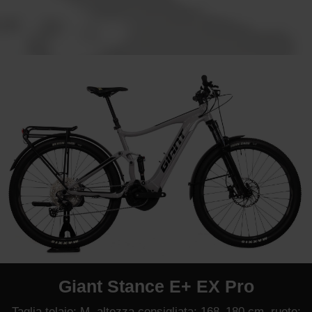
Giant Stance E+ EX Pro
Taglia telaio: M, altezza consigliata: 168–180 cm, ruote: