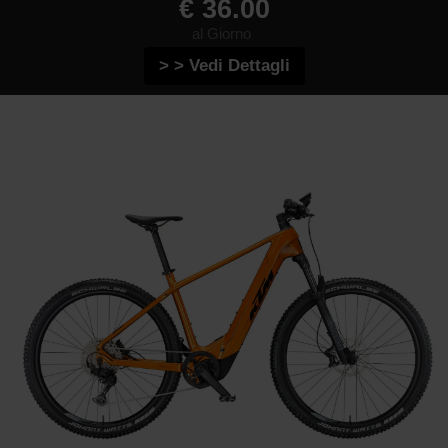
€ 36.00
al Giorno
> > Vedi Dettagli